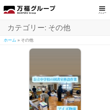
万
軽貨
メニュー
物輸
福
送・
カテゴリー:
その他
グ
不動
産事
ル
業の
ホーム
»
その他
ー
(株)
万福
プ
静
岡
県
名
古
屋