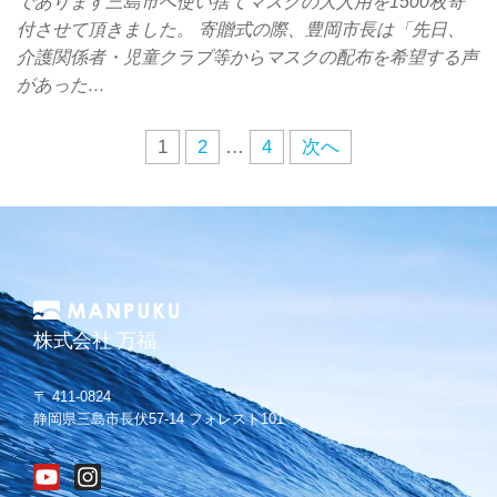
であります三島市へ使い捨てマスクの大人用を1500枚寄
付させて頂きました。 寄贈式の際、豊岡市長は「先日、
介護関係者・児童クラブ等からマスクの配布を希望する声
があった…
1
2
…
4
次へ
株式会社 万福
〒 411-0824
静岡県三島市長伏57-14 フォレスト101