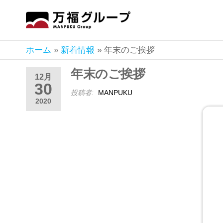
万
軽貨
物輸
福
送・
ホーム
»
新着情報
»
年末のご挨拶
グ
不動
産事
年末のご挨拶
ル
12月
業の
30
ー
(株)
投稿者:
MANPUKU
2020
万福
プ
静
岡
県
名
古
屋