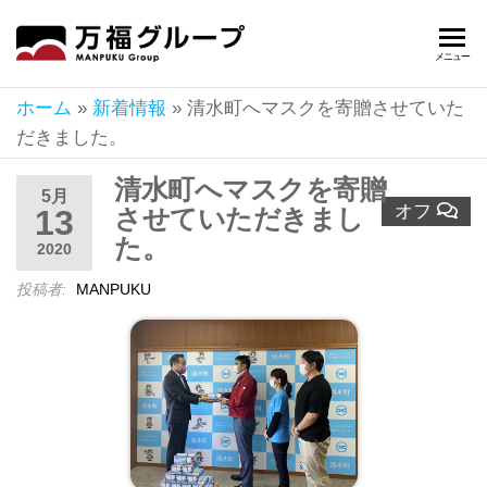
万
軽貨
メニュー
物輸
福
送・
ホーム
»
新着情報
»
清水町へマスクを寄贈させていた
グ
不動
だきました。
産事
ル
業の
清水町へマスクを寄贈
ー
5月
(株)
オフ
13
させていただきまし
万福
プ
た。
2020
静
投稿者:
MANPUKU
岡
県
名
古
屋