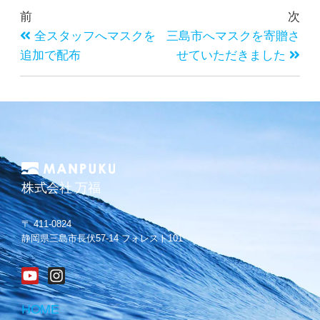
前
次
全スタッフへマスクを
三島市へマスクを寄贈さ
追加で配布
せていただきました
株式会社 万福
〒 411-0824
静岡県三島市長伏57-14 フォレスト101
HOME